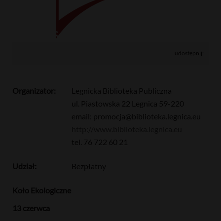
13.06 12:00
udostępnij:
Organizator:
Legnicka Biblioteka Publiczna
ul. Piastowska 22 Legnica 59-220
email: promocja@biblioteka.legnica.eu
http://www.biblioteka.legnica.eu
tel. 76 722 60 21
Udział:
Bezpłatny
Koło Ekologiczne
13 czerwca