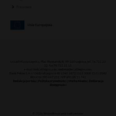
Prezydent
Urząd Miasta Legnica, Plac Słowiański 8, 59-220 Legnica, tel. 76 721 23
52, fax 76 721 21 15,
e-mail: bok(at)legnica.eu; webmaster(at)legnica.eu,
Bank Pekao S.A. I/ Oddział Legnica 40 1240 1473 1111 0000 2521 2040
REGON 390 647 251, NIP 691 00 11 742
Redakcja portalu
|
Polityka prywatności
|
Marka Miasta
|
Deklaracja
dostępności
© 2026 Wszystkie prawa zastrzeżone.